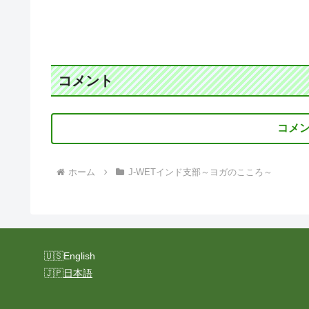
コメント
コメ
ホーム
J-WETインド支部～ヨガのこころ～
English
日本語