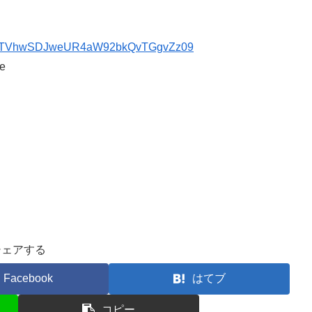
TTExTVhwSDJweUR4aW92bkQvTGgvZz09
e
。
シェアする
Facebook
はてブ
コピー