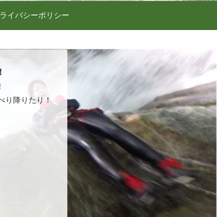
ライバシーポリシー
！
！
べり降りたり！