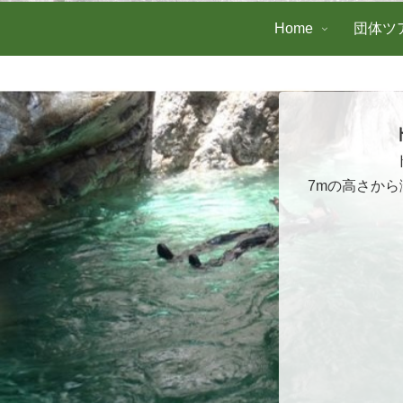
Home
団体ツ
7mの高さか