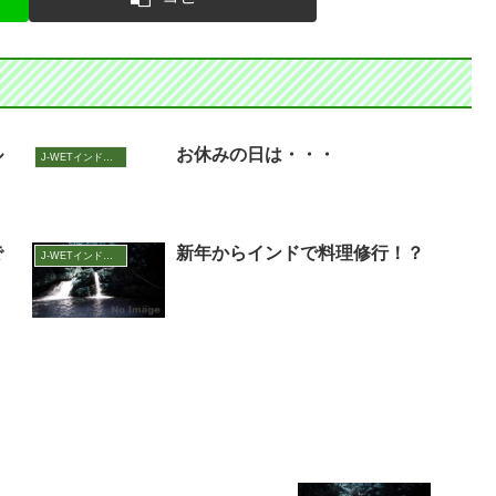
ル
お休みの日は・・・
J-WETインド支部～ヨガのこころ～
で
新年からインドで料理修行！？
J-WETインド支部～ヨガのこころ～