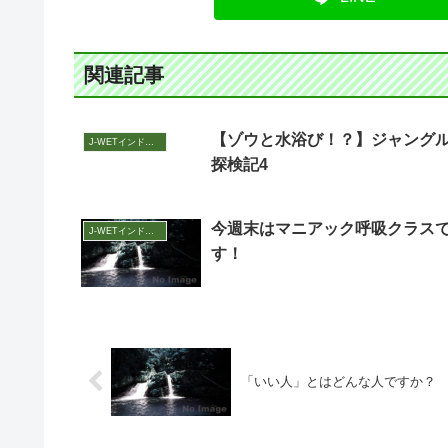
関連記事
【ゾウと水浴び！？】ジャング
J-WETインド支部～ヨガのこころ～
探検記4
今週末はマニアック呼吸クラス
J-WETインド支部～ヨガのこころ～
す！
「いい人」とはどんな人ですか？