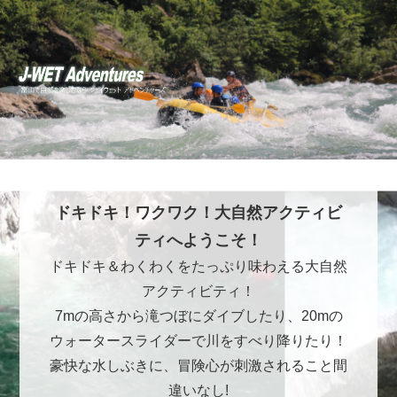
ドキドキ！ワクワク！大自然アクティビ
ティへようこそ！
ドキドキ＆わくわくをたっぷり味わえる大自然
アクティビティ！
7mの高さから滝つぼにダイブしたり、20mの
ウォータースライダーで川をすべり降りたり！
豪快な水しぶきに、冒険心が刺激されること間
違いなし!