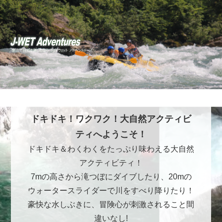
ドキドキ！ワクワク！大自然アクティビ
ティへようこそ！
ドキドキ＆わくわくをたっぷり味わえる大自然
アクティビティ！
7mの高さから滝つぼにダイブしたり、20mの
ウォータースライダーで川をすべり降りたり！
豪快な水しぶきに、冒険心が刺激されること間
違いなし!