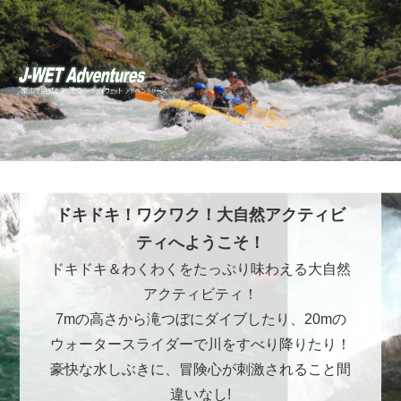
ドキドキ！ワクワク！大自然アクティビ
ティへようこそ！
ドキドキ＆わくわくをたっぷり味わえる大自然
アクティビティ！
7mの高さから滝つぼにダイブしたり、20mの
ウォータースライダーで川をすべり降りたり！
豪快な水しぶきに、冒険心が刺激されること間
違いなし!