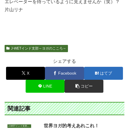
エレベーターを待っているように見えませんか（笑）？
片山リナ
J-WETインド支部～ヨガのこころ～
シェアする
X
Facebook
はてブ
LINE
コピー
関連記事
世界ヨガ的考えあれこれ！
J-WETインド支部～ヨガのこころ～