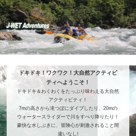
ドキドキ！ワクワク！大自然アクティビ
ティへようこそ！
ドキドキ＆わくわくをたっぷり味わえる大自然
アクティビティ！
7mの高さから滝つぼにダイブしたり、20mの
ウォータースライダーで川をすべり降りたり！
豪快な水しぶきに、冒険心が刺激されること間
違いなし!