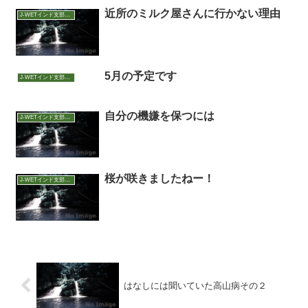
近所のミルク屋さんに行かない理由
J-WETインド支部～ヨガのこころ～
5月の予定です
J-WETインド支部～ヨガのこころ～
自分の機嫌を保つには
J-WETインド支部～ヨガのこころ～
桜が咲きましたねー！
J-WETインド支部～ヨガのこころ～
はなしには聞いていた高山病その２