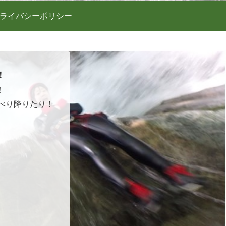
ライバシーポリシー
！
！
べり降りたり！