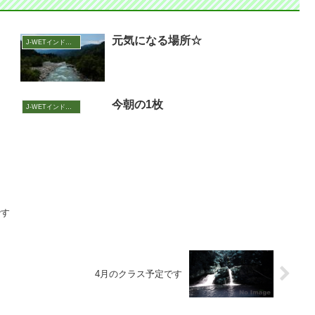
元気になる場所☆
J-WETインド支部～ヨガのこころ～
今朝の1枚
J-WETインド支部～ヨガのこころ～
です
4月のクラス予定です