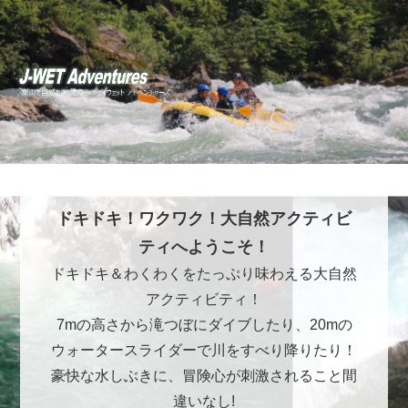
ドキドキ！ワクワク！大自然アクティビ
ティへようこそ！
ドキドキ＆わくわくをたっぷり味わえる大自然
アクティビティ！
7mの高さから滝つぼにダイブしたり、20mの
ウォータースライダーで川をすべり降りたり！
豪快な水しぶきに、冒険心が刺激されること間
違いなし!