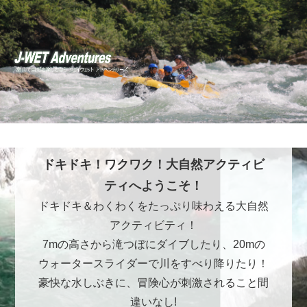
ドキドキ！ワクワク！大自然アクティビ
ティへようこそ！
ドキドキ＆わくわくをたっぷり味わえる大自然
アクティビティ！
7mの高さから滝つぼにダイブしたり、20mの
ウォータースライダーで川をすべり降りたり！
豪快な水しぶきに、冒険心が刺激されること間
違いなし!