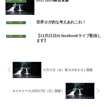
20171205練習覚書
J-WETインド支部～ヨガのこころ～
世界ヨガ的な考えあれこれ！
J-WETインド支部～ヨガのこころ～
【11月21日㈭ facebookライブ配信し
J-WETインド支部～ヨガのこころ～
ます】
６月５日（火）夜ヨガ＠ＳＯＬ開催
ネイチャーヨガ6月17日（日）開催！