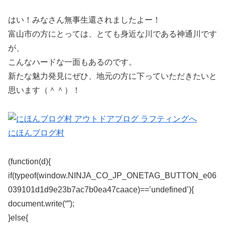
はい！みなさん無事生還されましたよー！
富山市の方にとっては、とても身近な川である神通川です
が、
こんなハードな一面もあるのです。
新たな魅力発見にぜひ、地元の方に下っていただきたいと
思います（＾＾）！
にほんブログ村
(function(d){
if(typeof(window.NINJA_CO_JP_ONETAG_BUTTON_e06
039101d1d9e23b7ac7b0ea47caace)==’undefined’){
document.write(“”);
}else{