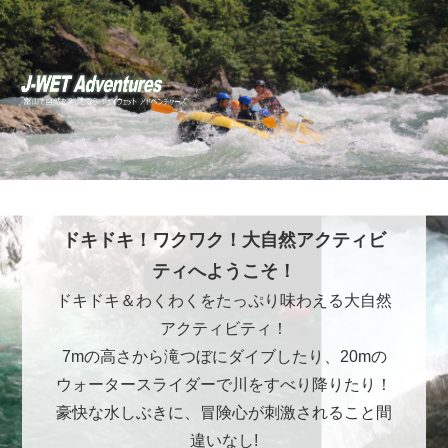
ドキドキ！ワクワク！大自然アクティビ
ティへようこそ！
ドキドキ＆わくわくをたっぷり味わえる大自然
アクティビティ！
7mの高さから滝つぼにダイブしたり、20mの
ウォータースライダーで川をすべり降りたり！
豪快な水しぶきに、冒険心が刺激されること間
違いなし!