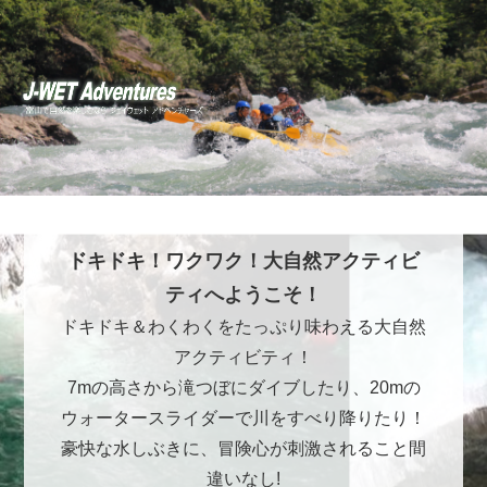
ドキドキ！ワクワク！大自然アクティビ
ティへようこそ！
ドキドキ＆わくわくをたっぷり味わえる大自然
アクティビティ！
7mの高さから滝つぼにダイブしたり、20mの
ウォータースライダーで川をすべり降りたり！
豪快な水しぶきに、冒険心が刺激されること間
違いなし!