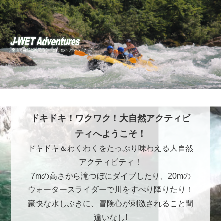
ドキドキ！ワクワク！大自然アクティビ
ティへようこそ！
ドキドキ＆わくわくをたっぷり味わえる大自然
アクティビティ！
7mの高さから滝つぼにダイブしたり、20mの
ウォータースライダーで川をすべり降りたり！
豪快な水しぶきに、冒険心が刺激されること間
違いなし!