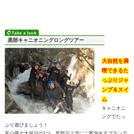
黒部キャニオニングロングツアー
大自然を満
喫できるた
っぷりジャ
ンプ＆スイ
ム
キャニオニ
ングでたっ
ぷり遊びましょう！
富山県七大河川の1つ、黒部川上流にご案内するプランで