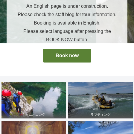
An English page is under construction.
Please check the staff blog for tour information.
Booking is available in English.
Please select language after pressing the
BOOK NOW button.
Book now
キャニオニング
ラフティング