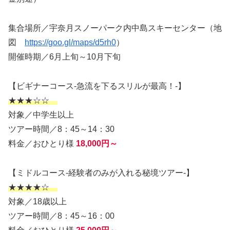
集合場所／宇奈月スノーパーク内中島スキーセンター（地
図
https://goo.gl/maps/d5rh0
）
開催時期／6月上旬～10月下旬
【ビギナーコース-急流を下るスリルが最高！-】
★★★☆☆
対象／中学生以上
ツアー時間／8：45～14：30
料金／おひとり様
18,000円～
【ミドルコース-経験者のみが入れる秘境ツアー-】
★★★★☆
対象／18歳以上
ツアー時間／8：45～16：00