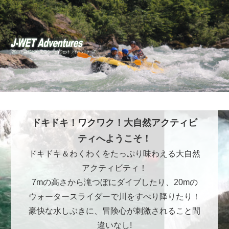
ドキドキ！ワクワク！大自然アクティビ
ティへようこそ！
ドキドキ＆わくわくをたっぷり味わえる大自然
アクティビティ！
7mの高さから滝つぼにダイブしたり、20mの
ウォータースライダーで川をすべり降りたり！
豪快な水しぶきに、冒険心が刺激されること間
違いなし!