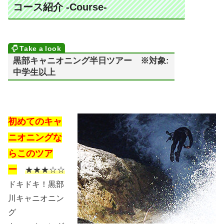
コース紹介 -Course-
黒部キャニオニング半日ツアー ※対象:
中学生以上
初めてのキャ
ニオニングな
らこのツア
ー
★★★☆☆
ドキドキ！黒部
川キャニオニン
グ