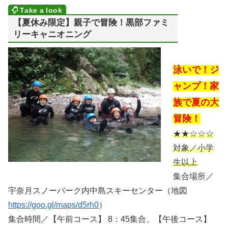
【夏休み限定】親子で冒険！黒部ファミ
リーキャニオニング
泳いで！ジ
ャンプ！家
族で夏の大
冒険！
★★☆☆☆
対象／小学
生以上
集合場所／
宇奈月スノーパーク内中島スキーセンター（地図
https://goo.gl/maps/d5rh0
）
集合時間／【午前コース】 8：45集合、【午後コース】