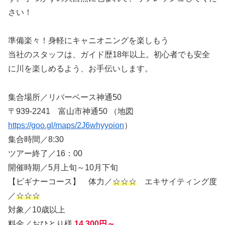
さい！
準備楽々！身軽にキャニオニングを楽しもう
当社のスタッフは、ガイド歴18年以上。初心者でも安全
に川を楽しめるよう、お手伝いします。
集合場所／リバーベース神通50
〒939-2241 富山市神通50 （地図
https://goo.gl/maps/2J6whyyoion
）
集合時間／8:30
ツアー終了／16：00
開催時期／5月上旬～10月下旬
【ビギナーコース】 体力／
☆☆☆
エキサイティング度
／
☆☆☆
対象／10歳以上
料金／おひとり様
14,300円～