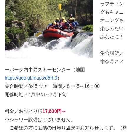
ラフティン
グもキャニ
オニングも
楽しみたい
あなたに！
集合場所／
宇奈月スノ
ーパーク内中島スキーセンター（地図
https://goo.gl/maps/d5rh0
）
集合時間／8:45 ツアー時間／8：45～16：00
開催時期／4月中旬～7月下旬
料金／おひとり様
17,600円～
※シャワー設備はございません。
ご希望の方に近隣の日帰り温泉をお知らせします。（料