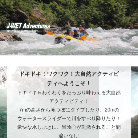
ドキドキ！ワクワク！大自然アクティビ
ティへようこそ！
ドキドキ＆わくわくをたっぷり味わえる大自然
アクティビティ！
7mの高さから滝つぼにダイブしたり、20mの
ウォータースライダーで川をすべり降りたり！
豪快な水しぶきに、冒険心が刺激されること間
違いなし!