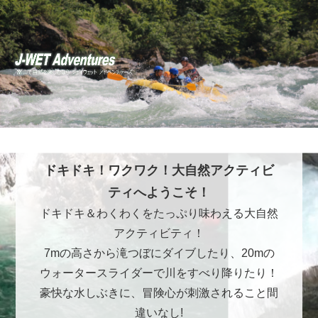
ドキドキ！ワクワク！大自然アクティビ
ティへようこそ！
ドキドキ＆わくわくをたっぷり味わえる大自然
アクティビティ！
7mの高さから滝つぼにダイブしたり、20mの
ウォータースライダーで川をすべり降りたり！
豪快な水しぶきに、冒険心が刺激されること間
違いなし!