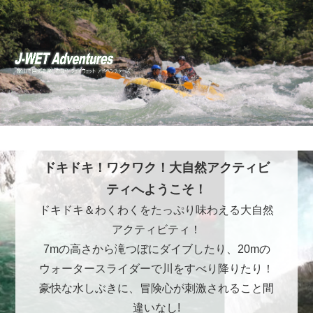
ドキドキ！ワクワク！大自然アクティビ
ティへようこそ！
ドキドキ＆わくわくをたっぷり味わえる大自然
アクティビティ！
7mの高さから滝つぼにダイブしたり、20mの
ウォータースライダーで川をすべり降りたり！
豪快な水しぶきに、冒険心が刺激されること間
違いなし!