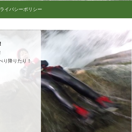
ライバシーポリシー
！
！
べり降りたり！