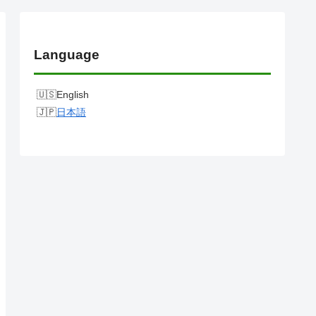
Language
English
日本語