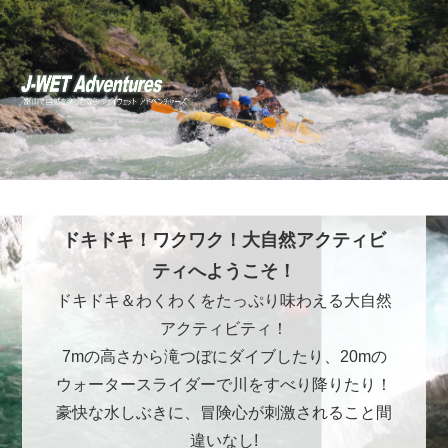
ドキドキ！ワクワク！大自然アクティビ
ティへようこそ！
ドキドキ＆わくわくをたっぷり味わえる大自然
アクティビティ！
7mの高さから滝つぼにダイブしたり、20mの
ウォータースライダーで川をすべり降りたり！
豪快な水しぶきに、冒険心が刺激されること間
違いなし!