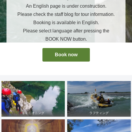
An English page is under construction.
Please check the staff blog for tour information.
Booking is available in English.
Please select language after pressing the
BOOK NOW button.
Book now
キャニオニング
ラフティング