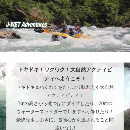
ドキドキ！ワクワク！大自然アクティビ
ティへようこそ！
ドキドキ＆わくわくをたっぷり味わえる大自然
アクティビティ！
7mの高さから滝つぼにダイブしたり、20mの
ウォータースライダーで川をすべり降りたり！
豪快な水しぶきに、冒険心が刺激されること間
違いなし!