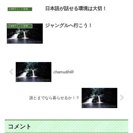
日本語が話せる環境は大切！
J-WETインド支部～ヨガのこころ～
ジャングルへ行こう！
J-WETインド支部～ヨガのこころ～
chamudihill!
誰とまでなら暮らせるか！？
コメント