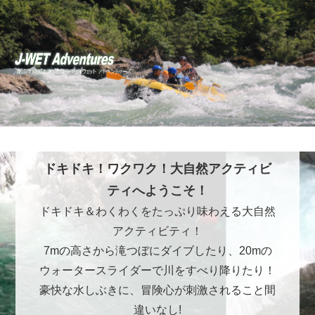
ドキドキ！ワクワク！大自然アクティビ
ティへようこそ！
ドキドキ＆わくわくをたっぷり味わえる大自然
アクティビティ！
7mの高さから滝つぼにダイブしたり、20mの
ウォータースライダーで川をすべり降りたり！
豪快な水しぶきに、冒険心が刺激されること間
違いなし!