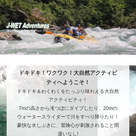
ドキドキ！ワクワク！大自然アクティビ
ティへようこそ！
ドキドキ＆わくわくをたっぷり味わえる大自然
アクティビティ！
7mの高さから滝つぼにダイブしたり、20mの
ウォータースライダーで川をすべり降りたり！
豪快な水しぶきに、冒険心が刺激されること間
違いなし!