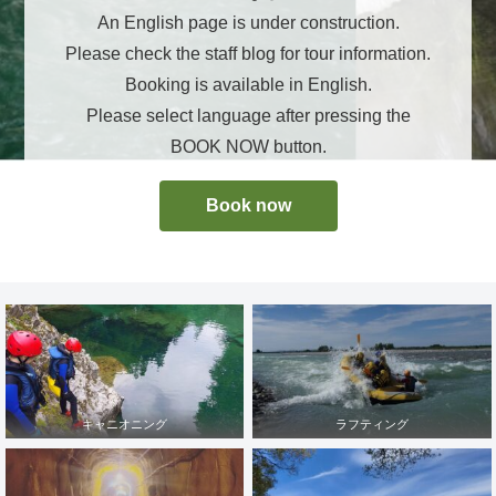
An English page is under construction.
Please check the staff blog for tour information.
Booking is available in English.
Please select language after pressing the
BOOK NOW button.
Book now
キャニオニング
ラフティング