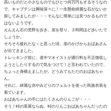
高いものだと小さなものでもひとつ何万円もするそうなの
で、キャプテンは興味深々に！一生懸命綺麗な石がないか
探してみましたが・・・そんなに簡単には見つかるもので
はないようです。
えんえん石の荒野を歩き、崖を登り、２時間ほど歩いたで
しょうか。
そろそろ疲れたな～と思った頃、崖のかげからおばあさん
が出てきました。
トレッキング前に、道中マオイストが通行料を不正徴収し
ようとしたりするので気をつけて！と言われていたので、
ちょっと身構えましたが、どうみてもただのおばあちゃ
ん。
それに、綺麗な赤やみどりのフェルトを使った民族衣装を
着ています。
おばあちゃんの手にはたくさんのりんごが・・・
そう！峠の茶屋ならぬ、峠のりんごおばあちゃんだったの