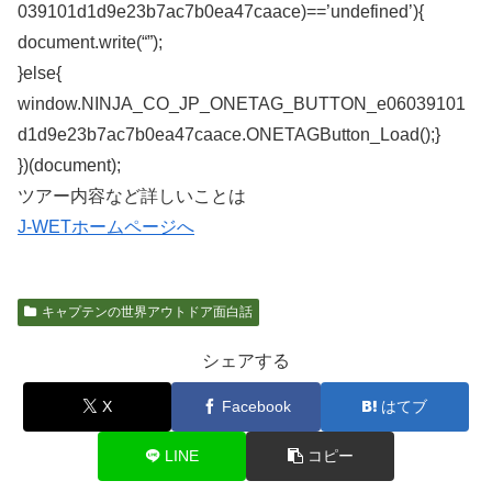
039101d1d9e23b7ac7b0ea47caace)==’undefined’){
document.write(“”);
}else{
window.NINJA_CO_JP_ONETAG_BUTTON_e06039101
d1d9e23b7ac7b0ea47caace.ONETAGButton_Load();}
})(document);
ツアー内容など詳しいことは
J-WETホームページへ
キャプテンの世界アウトドア面白話
シェアする
X
Facebook
はてブ
LINE
コピー