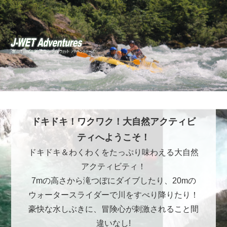
ドキドキ！ワクワク！大自然アクティビ
ティへようこそ！
ドキドキ＆わくわくをたっぷり味わえる大自然
アクティビティ！
7mの高さから滝つぼにダイブしたり、20mの
ウォータースライダーで川をすべり降りたり！
豪快な水しぶきに、冒険心が刺激されること間
違いなし!