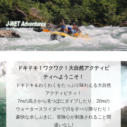
ドキドキ！ワクワク！大自然アクティビ
ティへようこそ！
ドキドキ＆わくわくをたっぷり味わえる大自然
アクティビティ！
7mの高さから滝つぼにダイブしたり、20mの
ウォータースライダーで川をすべり降りたり！
豪快な水しぶきに、冒険心が刺激されること間
違いなし!