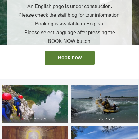
An English page is under construction.
Please check the staff blog for tour information.
Booking is available in English.
Please select language after pressing the
BOOK NOW button.
Book now
キャニオニング
ラフティング