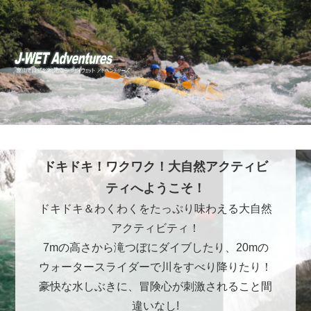
ドキドキ！ワクワク！大自然アクティビ
ティへようこそ！
ドキドキ＆わくわくをたっぷり味わえる大自然
アクティビティ！
7mの高さから滝つぼにダイブしたり、20mの
ウォータースライダーで川をすべり降りたり！
豪快な水しぶきに、冒険心が刺激されること間
違いなし!