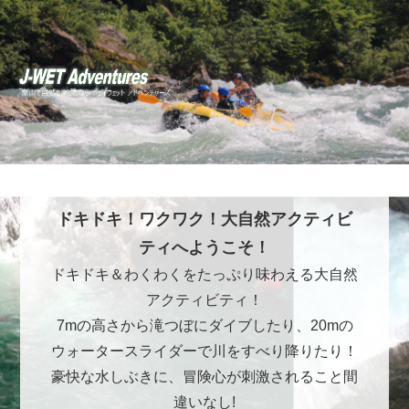
ドキドキ！ワクワク！大自然アクティビ
ティへようこそ！
ドキドキ＆わくわくをたっぷり味わえる大自然
アクティビティ！
7mの高さから滝つぼにダイブしたり、20mの
ウォータースライダーで川をすべり降りたり！
豪快な水しぶきに、冒険心が刺激されること間
違いなし!