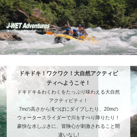
ドキドキ！ワクワク！大自然アクティビ
ティへようこそ！
ドキドキ＆わくわくをたっぷり味わえる大自然
アクティビティ！
7mの高さから滝つぼにダイブしたり、20mの
ウォータースライダーで川をすべり降りたり！
豪快な水しぶきに、冒険心が刺激されること間
違いなし!