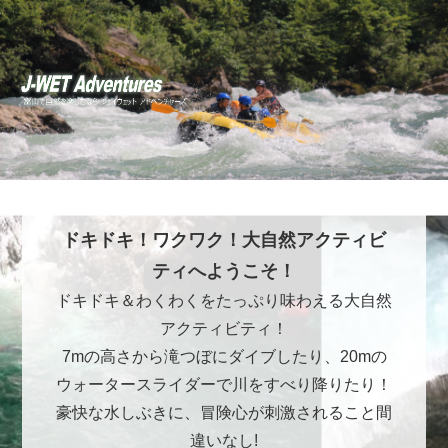
ドキドキ！ワクワク！大自然アクティビ
ティへようこそ！
ドキドキ＆わくわくをたっぷり味わえる大自然
アクティビティ！
7mの高さから滝つぼにダイブしたり、20mの
ウォータースライダーで川をすべり降りたり！
豪快な水しぶきに、冒険心が刺激されること間
違いなし!