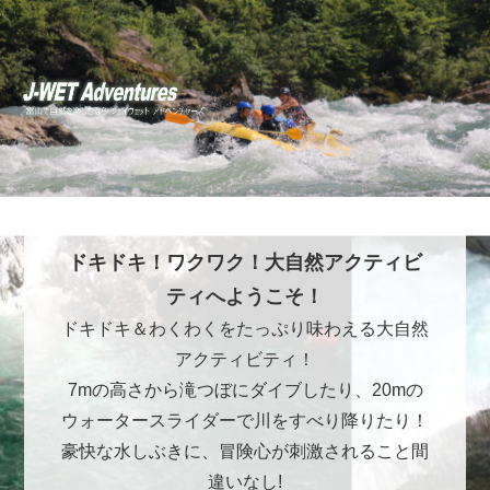
ドキドキ！ワクワク！大自然アクティビ
ティへようこそ！
ドキドキ＆わくわくをたっぷり味わえる大自然
アクティビティ！
7mの高さから滝つぼにダイブしたり、20mの
ウォータースライダーで川をすべり降りたり！
豪快な水しぶきに、冒険心が刺激されること間
違いなし!