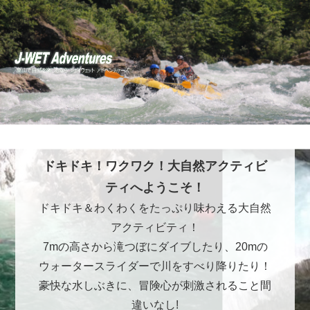
ドキドキ！ワクワク！大自然アクティビ
ティへようこそ！
ドキドキ＆わくわくをたっぷり味わえる大自然
アクティビティ！
7mの高さから滝つぼにダイブしたり、20mの
ウォータースライダーで川をすべり降りたり！
豪快な水しぶきに、冒険心が刺激されること間
違いなし!