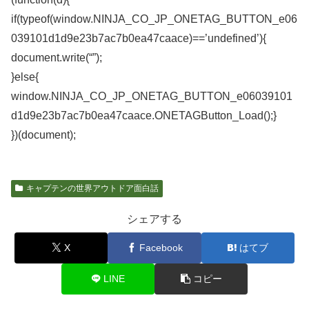
if(typeof(window.NINJA_CO_JP_ONETAG_BUTTON_e06
039101d1d9e23b7ac7b0ea47caace)==’undefined’){
document.write(“”);
}else{
window.NINJA_CO_JP_ONETAG_BUTTON_e06039101
d1d9e23b7ac7b0ea47caace.ONETAGButton_Load();}
})(document);
キャプテンの世界アウトドア面白話
シェアする
X
Facebook
はてブ
LINE
コピー