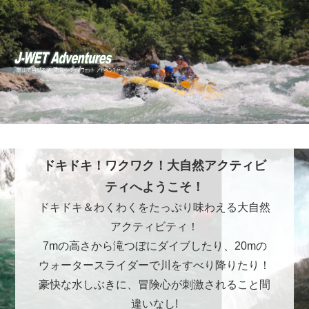
ドキドキ！ワクワク！大自然アクティビ
ティへようこそ！
ドキドキ＆わくわくをたっぷり味わえる大自然
アクティビティ！
7mの高さから滝つぼにダイブしたり、20mの
ウォータースライダーで川をすべり降りたり！
豪快な水しぶきに、冒険心が刺激されること間
違いなし!