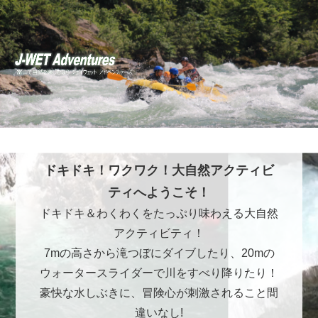
ドキドキ！ワクワク！大自然アクティビ
ティへようこそ！
ドキドキ＆わくわくをたっぷり味わえる大自然
アクティビティ！
7mの高さから滝つぼにダイブしたり、20mの
ウォータースライダーで川をすべり降りたり！
豪快な水しぶきに、冒険心が刺激されること間
違いなし!