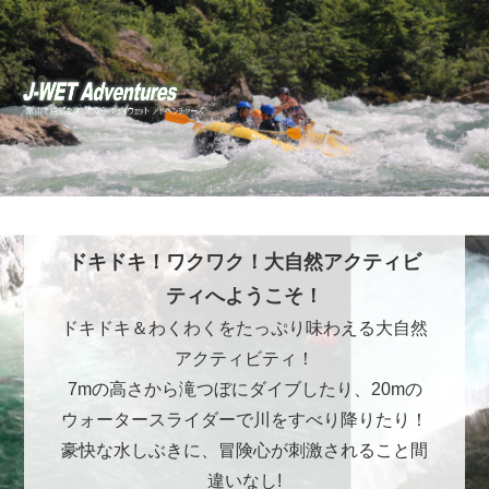
ドキドキ！ワクワク！大自然アクティビ
ティへようこそ！
ドキドキ＆わくわくをたっぷり味わえる大自然
アクティビティ！
7mの高さから滝つぼにダイブしたり、20mの
ウォータースライダーで川をすべり降りたり！
豪快な水しぶきに、冒険心が刺激されること間
違いなし!