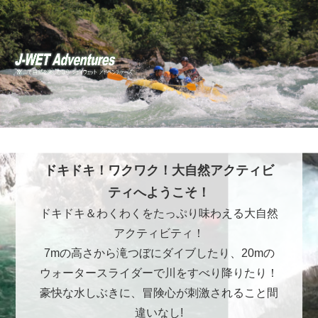
ドキドキ！ワクワク！大自然アクティビ
ティへようこそ！
ドキドキ＆わくわくをたっぷり味わえる大自然
アクティビティ！
7mの高さから滝つぼにダイブしたり、20mの
ウォータースライダーで川をすべり降りたり！
豪快な水しぶきに、冒険心が刺激されること間
違いなし!