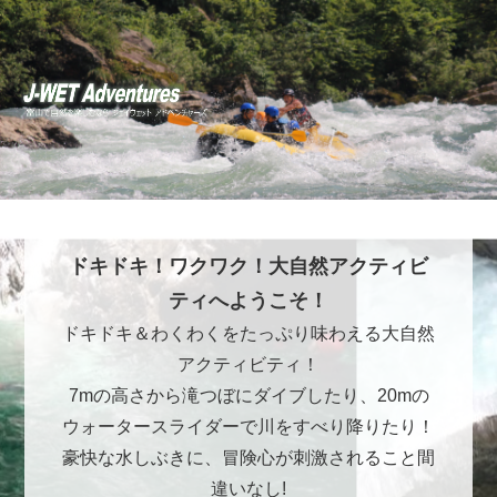
ドキドキ！ワクワク！大自然アクティビ
ティへようこそ！
ドキドキ＆わくわくをたっぷり味わえる大自然
アクティビティ！
7mの高さから滝つぼにダイブしたり、20mの
ウォータースライダーで川をすべり降りたり！
豪快な水しぶきに、冒険心が刺激されること間
違いなし!