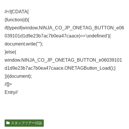
//<![CDATA[
(function(d){
if(typeof(window.NINJA_CO_JP_ONETAG_BUTTON_e06
039101d1d9e23b7ac7b0ea47caace)=='undefined'){
document.write("”);
}else{
window.NINJA_CO_JP_ONETAG_BUTTON_e06039101
d1d9e23b7ac7b0ea47caace.ONETAGButton_Load();}
})(document);
//]]>
Entry/
/
スタッフツアー日誌