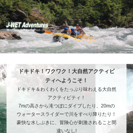
ドキドキ！ワクワク！大自然アクティビ
ティへようこそ！
ドキドキ＆わくわくをたっぷり味わえる大自然
アクティビティ！
7mの高さから滝つぼにダイブしたり、20mの
ウォータースライダーで川をすべり降りたり！
豪快な水しぶきに、冒険心が刺激されること間
違いなし!