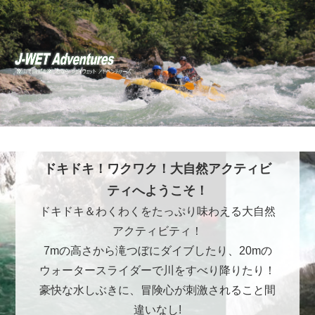
ドキドキ！ワクワク！大自然アクティビ
ティへようこそ！
ドキドキ＆わくわくをたっぷり味わえる大自然
アクティビティ！
7mの高さから滝つぼにダイブしたり、20mの
ウォータースライダーで川をすべり降りたり！
豪快な水しぶきに、冒険心が刺激されること間
違いなし!