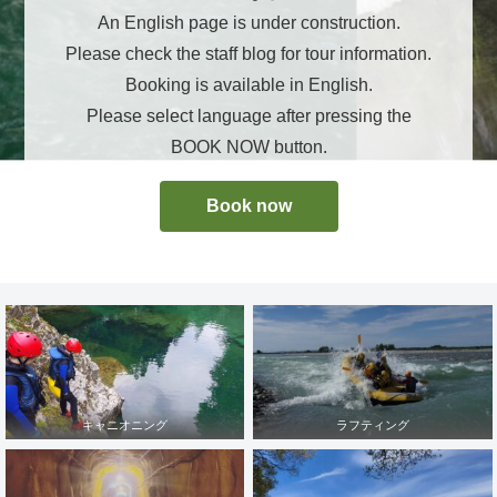
An English page is under construction.
Please check the staff blog for tour information.
Booking is available in English.
Please select language after pressing the
BOOK NOW button.
Book now
キャニオニング
ラフティング