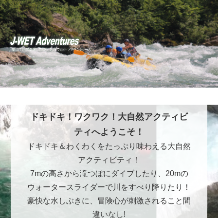
ドキドキ！ワクワク！大自然アクティビ
ティへようこそ！
ドキドキ＆わくわくをたっぷり味わえる大自然
アクティビティ！
7mの高さから滝つぼにダイブしたり、20mの
ウォータースライダーで川をすべり降りたり！
豪快な水しぶきに、冒険心が刺激されること間
違いなし!