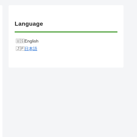
Language
English
日本語