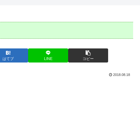
！
はてブ
LINE
コピー
2018.08.18