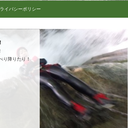
ライバシーポリシー
！
！
べり降りたり！