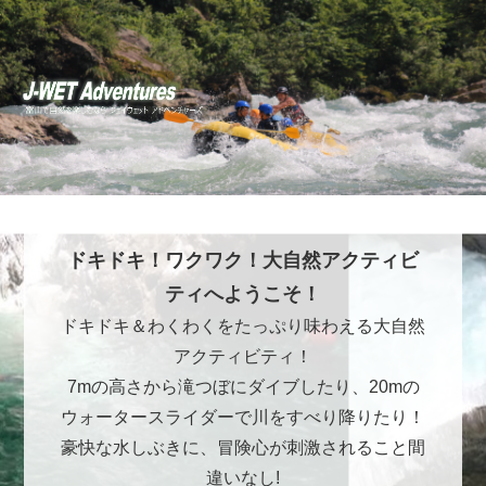
ドキドキ！ワクワク！大自然アクティビ
ティへようこそ！
ドキドキ＆わくわくをたっぷり味わえる大自然
アクティビティ！
7mの高さから滝つぼにダイブしたり、20mの
ウォータースライダーで川をすべり降りたり！
豪快な水しぶきに、冒険心が刺激されること間
違いなし!