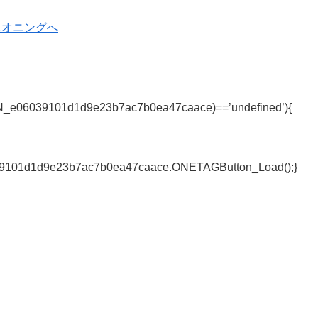
e06039101d1d9e23b7ac7b0ea47caace)==’undefined’){
1d1d9e23b7ac7b0ea47caace.ONETAGButton_Load();}