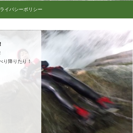
ライバシーポリシー
！
！
べり降りたり！