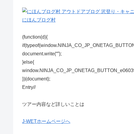
にほんブログ村
(function(d){
if(typeof(window.NINJA_CO_JP_ONETAG_BUTTON_
document.write(“”);
}else{
window.NINJA_CO_JP_ONETAG_BUTTON_e0603910
})(document);
Entry/
/
ツアー内容など詳しいことは
J-WETホームページへ