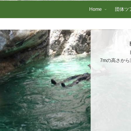
Home
団体ツ
7mの高さか