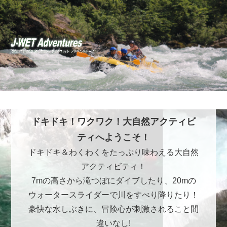
ドキドキ！ワクワク！大自然アクティビ
ティへようこそ！
ドキドキ＆わくわくをたっぷり味わえる大自然
アクティビティ！
7mの高さから滝つぼにダイブしたり、20mの
ウォータースライダーで川をすべり降りたり！
豪快な水しぶきに、冒険心が刺激されること間
違いなし!