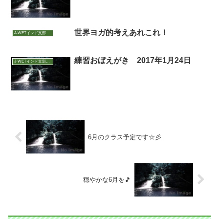
世界ヨガ的考えあれこれ！
J-WETインド支部～ヨガのこころ～
練習おぼえがき 2017年1月24日
J-WETインド支部～ヨガのこころ～
6月のクラス予定です☆彡
穏やかな6月を🎵