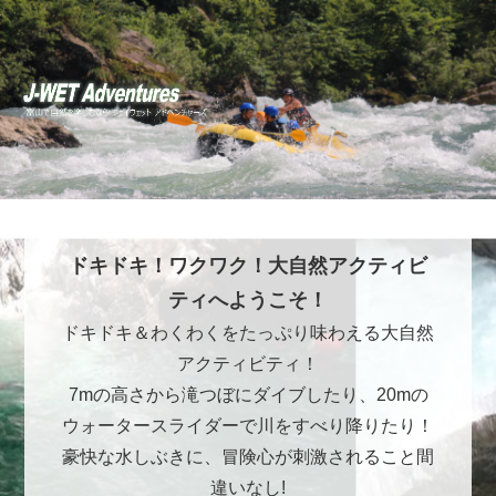
ドキドキ！ワクワク！大自然アクティビ
ティへようこそ！
ドキドキ＆わくわくをたっぷり味わえる大自然
アクティビティ！
7mの高さから滝つぼにダイブしたり、20mの
ウォータースライダーで川をすべり降りたり！
豪快な水しぶきに、冒険心が刺激されること間
違いなし!