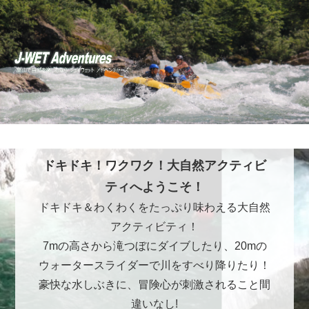
ドキドキ！ワクワク！大自然アクティビ
ティへようこそ！
ドキドキ＆わくわくをたっぷり味わえる大自然
アクティビティ！
7mの高さから滝つぼにダイブしたり、20mの
ウォータースライダーで川をすべり降りたり！
豪快な水しぶきに、冒険心が刺激されること間
違いなし!