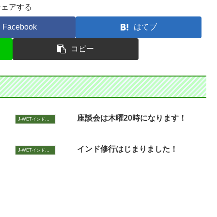
シェアする
Facebook
はてブ
コピー
座談会は木曜20時になります！
J-WETインド支部～ヨガのこころ～
インド修行はじまりました！
J-WETインド支部～ヨガのこころ～