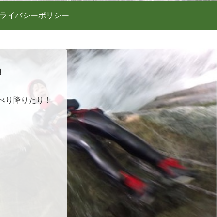
ライバシーポリシー
！
！
べり降りたり！