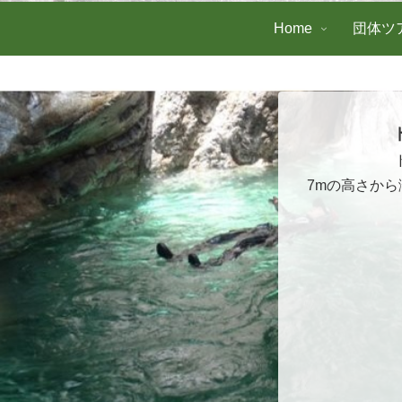
Home
団体ツ
7mの高さか