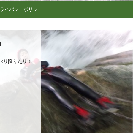
ライバシーポリシー
！
！
べり降りたり！