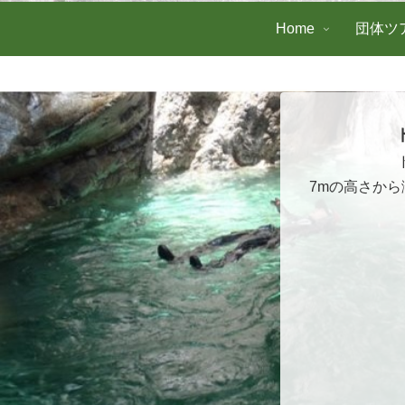
Home
団体ツ
7mの高さか