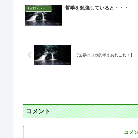
哲学を勉強していると・・・
J-WETインド支部～ヨガのこころ～
【世界のヨガ的考えあれこれ！】
コメント
コメ