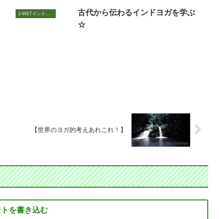
古代から伝わるインドヨガを学ぶ
J-WETインド支部～ヨガのこころ～
☆
【世界のヨガ的考えあれこれ！】
ントを書き込む