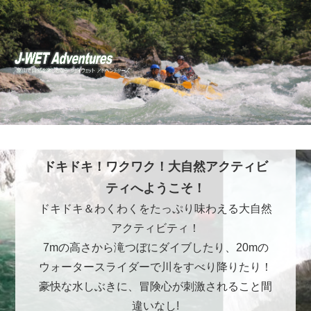
ドキドキ！ワクワク！大自然アクティビ
ティへようこそ！
ドキドキ＆わくわくをたっぷり味わえる大自然
アクティビティ！
7mの高さから滝つぼにダイブしたり、20mの
ウォータースライダーで川をすべり降りたり！
豪快な水しぶきに、冒険心が刺激されること間
違いなし!