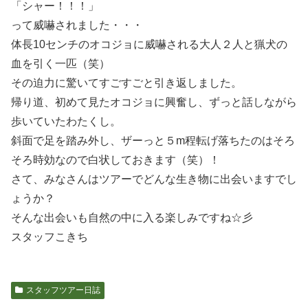
「シャー！！！」
って威嚇されました・・・
体長10センチのオコジョに威嚇される大人２人と猟犬の
血を引く一匹（笑）
その迫力に驚いてすごすごと引き返しました。
帰り道、初めて見たオコジョに興奮し、ずっと話しながら
歩いていたわたくし。
斜面で足を踏み外し、ザーっと５m程転げ落ちたのはそろ
そろ時効なので白状しておきます（笑）！
さて、みなさんはツアーでどんな生き物に出会いますでし
ょうか？
そんな出会いも自然の中に入る楽しみですね☆彡
スタッフこきち
スタッフツアー日誌