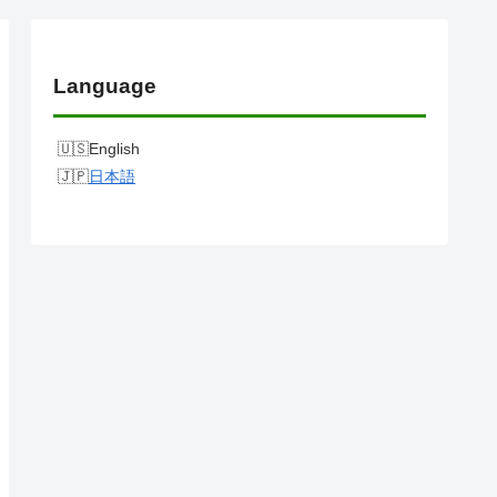
Language
English
日本語