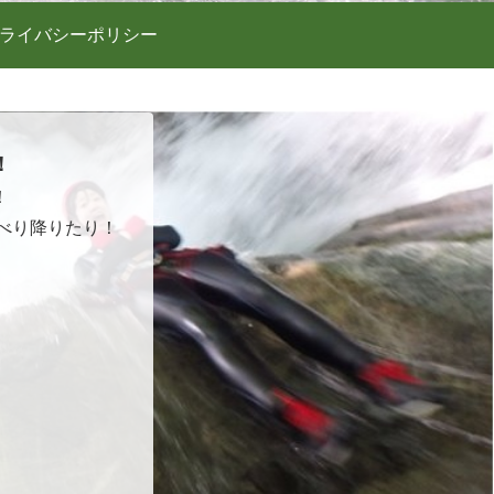
ライバシーポリシー
！
！
べり降りたり！