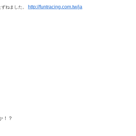
http://funtracing.com.tw/ja
たずねました。
か！？