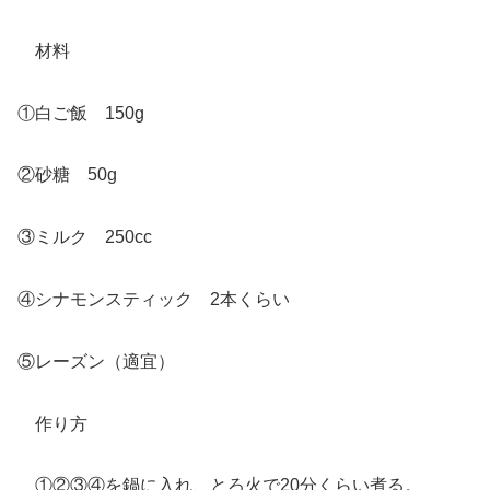
材料
①白ご飯 150g
②砂糖 50g
③ミルク 250cc
④シナモンスティック 2本くらい
⑤レーズン（適宜）
作り方
①②③④を鍋に入れ、とろ火で20分くらい煮る。