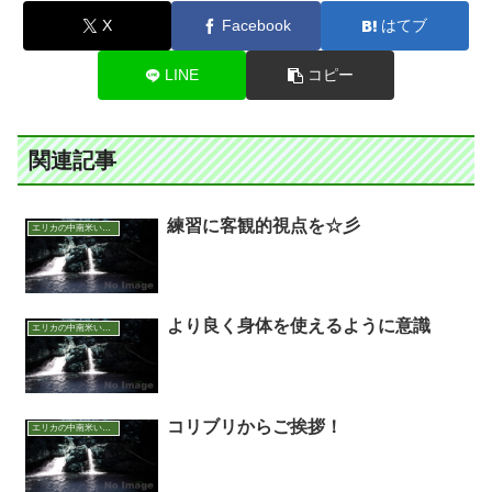
X
Facebook
はてブ
LINE
コピー
関連記事
練習に客観的視点を☆彡
エリカの中南米いまむかし
より良く身体を使えるように意識
エリカの中南米いまむかし
コリブリからご挨拶！
エリカの中南米いまむかし