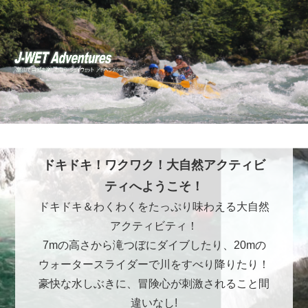
ドキドキ！ワクワク！大自然アクティビ
ティへようこそ！
ドキドキ＆わくわくをたっぷり味わえる大自然
アクティビティ！
7mの高さから滝つぼにダイブしたり、20mの
ウォータースライダーで川をすべり降りたり！
豪快な水しぶきに、冒険心が刺激されること間
違いなし!