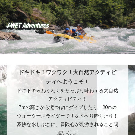
ドキドキ！ワクワク！大自然アクティビ
ティへようこそ！
ドキドキ＆わくわくをたっぷり味わえる大自然
アクティビティ！
7mの高さから滝つぼにダイブしたり、20mの
ウォータースライダーで川をすべり降りたり！
豪快な水しぶきに、冒険心が刺激されること間
違いなし!