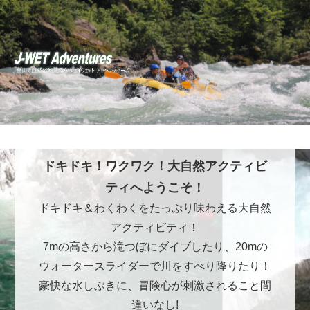
ドキドキ！ワクワク！大自然アクティビ
ティへようこそ！
ドキドキ＆わくわくをたっぷり味わえる大自然
アクティビティ！
7mの高さから滝つぼにダイブしたり、20mの
ウォータースライダーで川をすべり降りたり！
豪快な水しぶきに、冒険心が刺激されること間
違いなし!