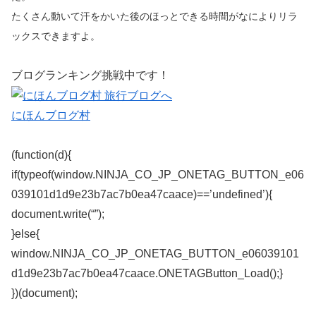
たくさん動いて汗をかいた後のほっとできる時間がなによりリラ
ックスできますよ。
ブログランキング挑戦中です！
にほんブログ村
(function(d){
if(typeof(window.NINJA_CO_JP_ONETAG_BUTTON_e06
039101d1d9e23b7ac7b0ea47caace)==’undefined’){
document.write(“”);
}else{
window.NINJA_CO_JP_ONETAG_BUTTON_e06039101
d1d9e23b7ac7b0ea47caace.ONETAGButton_Load();}
})(document);