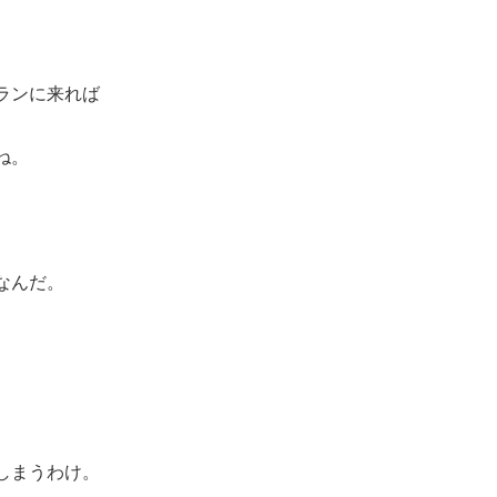
ランに来れば
ね。
なんだ。
しまうわけ。