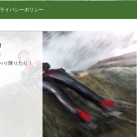
ライバシーポリシー
！
！
べり降りたり！