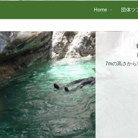
Home
団体ツ
7mの高さか